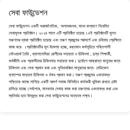
সেবা ফাউন্ডেশন
সেবা ফাউন্ডেশন একটি অরাজনৈতিক, অলাভজনক, মানব কল্যাণে নিবেদিত
সেবামূলক প্রতিষ্ঠান। ২০২৪ সালে এটি প্রতিষ্ঠিত হয়েছে।এই প্রতিষ্ঠানটি মুলত
তরুণদের দ্বারা প্রতিষ্ঠিত হয়েছে এবং তরুণ প্রজন্মের পরামর্শে এবং চহিদায় প্রেক্ষিতে
কাজ করে ।প্রতিষ্ঠানটির মূল উদ্দেশ্য হচ্ছে, রক্তদান কর্মসূচিতে শক্তিশালী
নেটওয়ার্ক তৈরি , থ্যালাসেমিয়া রোগীদের সহায়তা ও চিকিৎসা , দুস্ত শিক্ষার্থী,
কর্মজীবি এবং প্রবাসীদের চিকিৎসায় সহায়তা করা। দুর্যোগে আক্রান্ত মানুষের জন্য
চিকিৎসা এবং সেবা প্রদান করা এবং সুবিধাবঞ্চিত মানুষদের জন্য মেডিকেল
ক্যাম্পের মাধ্যমে চিকিৎসা ও ঔষধ প্রদান করা। তরুণ প্রজন্মের একতাবদ্ধ
শক্তিকে কাজে লাগিয়ে একটি আদর্শ সমাজ বিনির্মানে কার্যকরী ভুমিকা রাখতে চেষ্টা
চালিয়ে যাচ্ছে।সর্বশেষে, মানবতার সেবায় কাজ করা তরুণদের একতাবদ্ধ করা এবং
স্বনির্ভর হতে উদ্ভুদ্ধ করা সেবা ফাউন্ডেশনের অন্যতম লক্ষ্য।