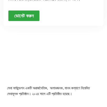
ডোনেট করুন
সেবা ফাউন্ডেশন একটি অরাজনৈতিক, অলাভজনক, মানব কল্যাণে নিবেদিত
সেবামূলক প্রতিষ্ঠান। ২০২৪ সালে এটি প্রতিষ্ঠিত হয়েছে।