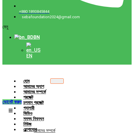
+880 1893845844
sebafoundation2024@gmail.com
মেনু
BN
EN
হোম
আমাদের অ্যাপ
আমাদের সম্পর্কে
প্রজেক্ট
ডোনেট করুন
চলমান প্রজেক্ট
গ্যালারী
ভিডিও
সদস্য নিবন্ধন
নিউজ
যোগাযোগ
আমাদের সম্পর্কে