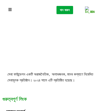
দান করুন
BN
সেবা ফাউন্ডেশন একটি অরাজনৈতিক, অলাভজনক, মানব কল্যাণে নিবেদিত
সেবামূলক প্রতিষ্ঠান। ২০২৪ সালে এটি প্রতিষ্ঠিত হয়েছে।
গুরুত্বপূর্ণ লিংক