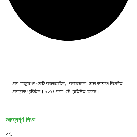
সেবা ফাউন্ডেশন একটি অরাজনৈতিক, অলাভজনক, মানব কল্যাণে নিবেদিত
সেবামূলক প্রতিষ্ঠান। ২০২৪ সালে এটি প্রতিষ্ঠিত হয়েছে।
গুরুত্বপূর্ণ লিংক
মেনু