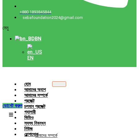
+880 1893845844
sebafoundation2024@gmail.com
মেনু
BN
EN
হোম
আমাদের অ্যাপ
আমাদের সম্পর্কে
প্রজেক্ট
ডোনেট করুন
চলমান প্রজেক্ট
গ্যালারী
ভিডিও
সদস্য নিবন্ধন
নিউজ
যোগাযোগ
আমাদের সম্পর্কে